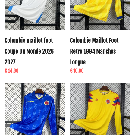
Colombie maillot foot
Colombie Maillot Foot
Coupe Du Monde 2026
Retro 1994 Manches
2027
Longue
€ 14.99
€ 19.99